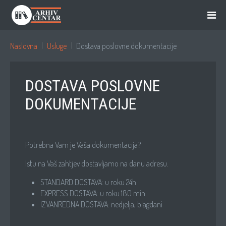
Naslovna
Usluge
Dostava poslovne dokumentacije
DOSTAVA POSLOVNE
DOKUMENTACIJE
Potrebna Vam je Vaša dokumentacija?
Istu na Vaš zahtjev dostavljamo na danu adresu.
STANDARD DOSTAVA: u roku 24h
EXPRESS DOSTAVA: u roku 180 min.
IZVANREDNA DOSTAVA: nedjelja, blagdani